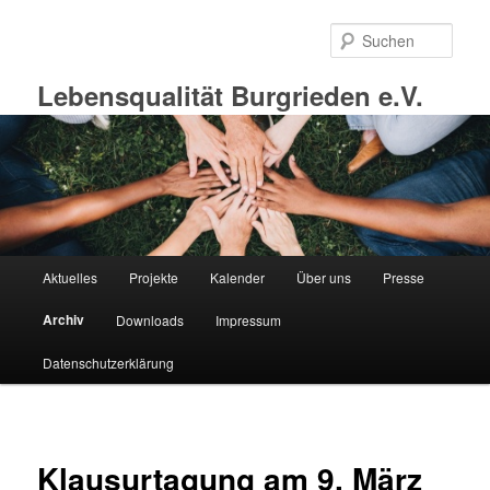
Zum
primären
Such
Inhalt
springen
Lebensqualität Burgrieden e.V.
Hauptmenü
Aktuelles
Projekte
Kalender
Über uns
Presse
Archiv
Downloads
Impressum
Datenschutzerklärung
Klausurtagung am 9. März