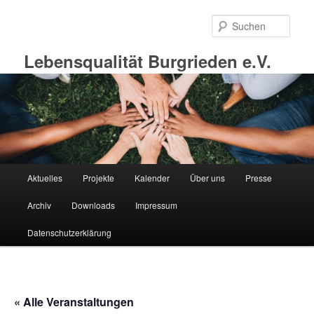
Zum
primären
Such
Inhalt
springen
Lebensqualität Burgrieden e.V.
Hauptmenü
Aktuelles
Projekte
Kalender
Über uns
Presse
Archiv
Downloads
Impressum
Datenschutzerklärung
« Alle Veranstaltungen