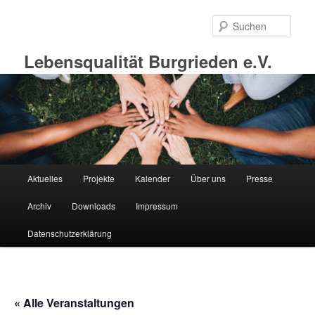
Zum
primären
Such
Inhalt
springen
Lebensqualität Burgrieden e.V.
Hauptmenü
Aktuelles
Projekte
Kalender
Über uns
Presse
Archiv
Downloads
Impressum
Datenschutzerklärung
« Alle Veranstaltungen