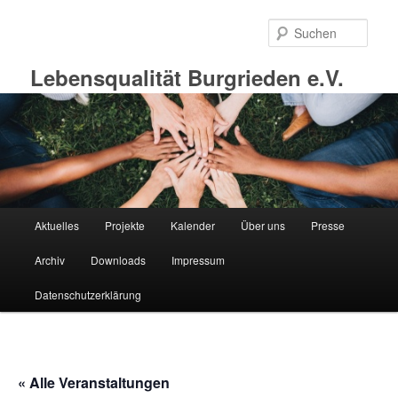
Zum
primären
Such
Inhalt
springen
Lebensqualität Burgrieden e.V.
Hauptmenü
Aktuelles
Projekte
Kalender
Über uns
Presse
Archiv
Downloads
Impressum
Datenschutzerklärung
« Alle Veranstaltungen